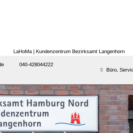
de
040-428044222
Büro
,
Servi