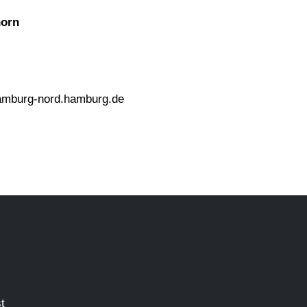
horn
amburg-nord.hamburg.de
t