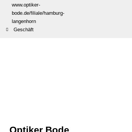
www.optiker-
bode.de/filiale/hamburg-
langenhorn
Geschäft
Optiker Bode